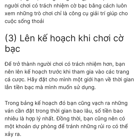
người chơi có trách nhiệm cờ bạc bằng cách luôn
xem những trò chơi chỉ là công cụ giải trí giúp cho
cuộc sống thoải
(3) Lên kế hoạch khi chơi cờ
bạc
Để trở thành người chơi có trách nhiệm hơn, bạn
nên lên kế hoạch trước khi tham gia vào các trang
cá cược. Hãy đặt cho mình một giới hạn về thời gian
lẫn tiền bạc mà mình muốn sử dụng.
Trong bảng kế hoạch đó bạn cũng vạch ra những
ván cần đặt trong thời gian bao lâu, số tiền bao
nhiêu là hợp lý nhất. Đồng thời, bạn cũng nên có
một khoản dự phòng để tránh những rủi ro có thể
xảy ra.