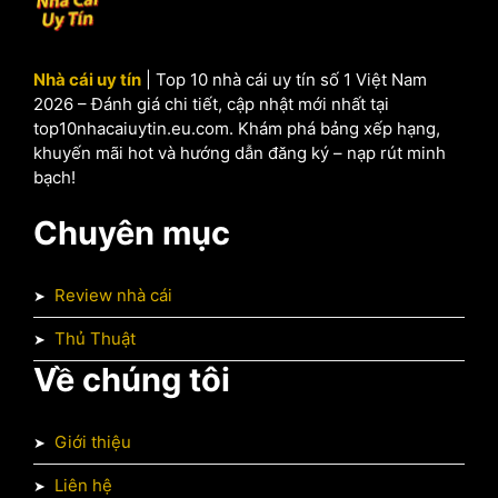
Nhà cái uy tín
| Top 10 nhà cái uy tín số 1 Việt Nam
2026 – Đánh giá chi tiết, cập nhật mới nhất tại
top10nhacaiuytin.eu.com. Khám phá bảng xếp hạng,
khuyến mãi hot và hướng dẫn đăng ký – nạp rút minh
bạch!
Chuyên mục
Review nhà cái
Thủ Thuật
Về chúng tôi
Giới thiệu
Liên hệ