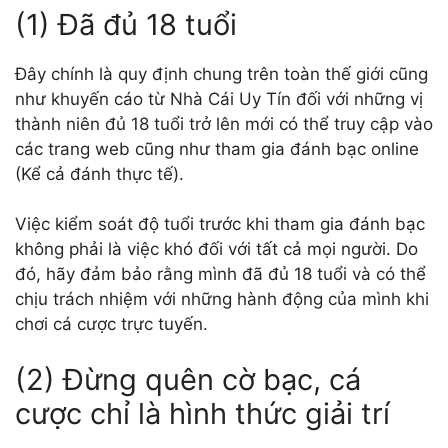
(1) Đã đủ 18 tuổi
Đây chính là quy định chung trên toàn thế giới cũng
như khuyến cáo từ Nhà Cái Uy Tín đối với những vị
thành niên đủ 18 tuổi trở lên mới có thể truy cập vào
các trang web cũng như tham gia đánh bạc online
(Kể cả đánh thực tế).
Việc kiểm soát độ tuổi trước khi tham gia đánh bạc
không phải là việc khó đối với tất cả mọi người. Do
đó, hãy đảm bảo rằng mình đã đủ 18 tuổi và có thể
chịu trách nhiệm với những hành động của mình khi
chơi cá cược trực tuyến.
(2) Đừng quên cờ bạc, cá
cược chỉ là hình thức giải trí