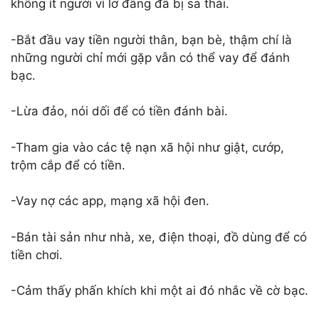
không ít người vì lơ đãng đã bị sa thải.
-Bắt đầu vay tiền người thân, bạn bè, thậm chí là
những người chỉ mới gặp vẫn có thể vay để đánh
bạc.
-Lừa đảo, nói dối để có tiền đánh bài.
-Tham gia vào các tệ nạn xã hội như giật, cướp,
trộm cắp để có tiền.
-Vay nợ các app, mạng xã hội đen.
-Bán tài sản như nhà, xe, điện thoại, đồ dùng để có
tiền chơi.
-Cảm thấy phấn khích khi một ai đó nhắc về cờ bạc.