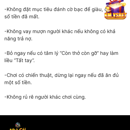
-Không đặt mục tiêu đánh cờ bạc để giàu, để gỡ lại
số tiền đã mất.
-Không vay mượn người khác nếu không có khả
năng trả nợ.
-Bỏ ngay nếu có tâm lý “Còn thở còn gỡ” hay làm
liều “Tất tay”.
-Chơi có chiến thuật, dừng lại ngay nếu đã ăn đủ
một số tiền.
-Không rủ rê người khác chơi cùng.