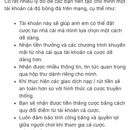
Có rất nhiều lý do để các bạn nên tạo cho mình một
tài khoản cá độ bóng đá trên mạng, cụ thể như:
Tài khoản này sẽ giúp anh em có thể đặt
cược tại nhà cái mà mình lựa chọn một cách
dễ dàng.
Nhận tiền thưởng và các chương trình khuyến
mãi từ nhà cái qua tài khoản cá cược dễ
dàng hơn.
Nhận được nhiều thông tin, tin tức quan trọng
qua hộp thư dành riêng cho mình.
Khi thực hiện các giao dịch nạp / rút tiền sẽ
an toàn hơn so với hình thức cá cược truyền
thống.
Bạn sẽ nhận được tiền thắng cược bằng cách
quy đổi điểm từ tài khoản cá cược.
Luôn đảm bảo tính công bằng và quyền lợi
giữa người chơi khi tham gia cá cược.