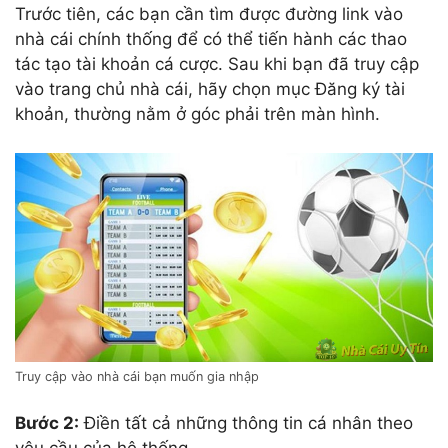
Trước tiên, các bạn cần tìm được đường link vào
nhà cái chính thống để có thể tiến hành các thao
tác tạo tài khoản cá cược. Sau khi bạn đã truy cập
vào trang chủ nhà cái, hãy chọn mục Đăng ký tài
khoản, thường nằm ở góc phải trên màn hình.
Truy cập vào nhà cái bạn muốn gia nhập
Bước 2:
Điền tất cả những thông tin cá nhân theo