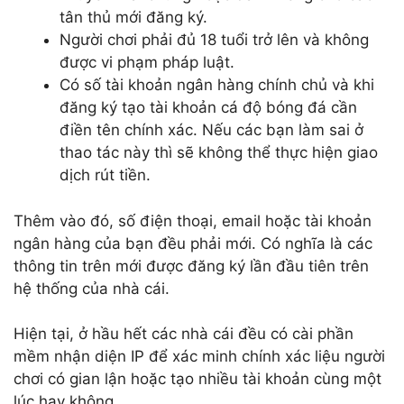
tân thủ mới đăng ký.
Người chơi phải đủ 18 tuổi trở lên và không
được vi phạm pháp luật.
Có số tài khoản ngân hàng chính chủ và khi
đăng ký tạo tài khoản cá độ bóng đá cần
điền tên chính xác. Nếu các bạn làm sai ở
thao tác này thì sẽ không thể thực hiện giao
dịch rút tiền.
Thêm vào đó, số điện thoại, email hoặc tài khoản
ngân hàng của bạn đều phải mới. Có nghĩa là các
thông tin trên mới được đăng ký lần đầu tiên trên
hệ thống của nhà cái.
Hiện tại, ở hầu hết các nhà cái đều có cài phần
mềm nhận diện IP để xác minh chính xác liệu người
chơi có gian lận hoặc tạo nhiều tài khoản cùng một
lúc hay không.