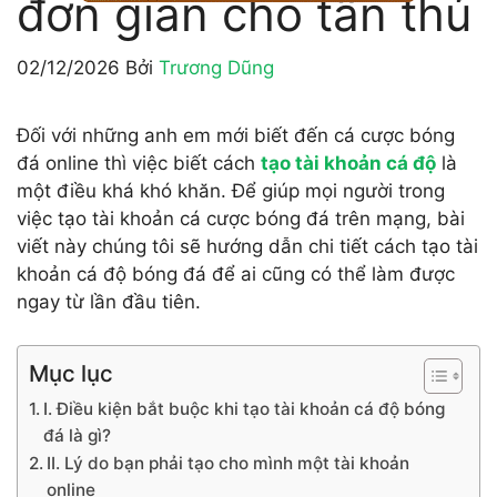
đơn giản cho tân thủ
02/12/2026
Bởi
Trương Dũng
Đối với những anh em mới biết đến cá cược bóng
đá online thì việc biết cách
tạo tài khoản cá độ
là
một điều khá khó khăn. Để giúp mọi người trong
việc tạo tài khoản cá cược bóng đá trên mạng, bài
viết này chúng tôi sẽ hướng dẫn chi tiết cách tạo tài
khoản cá độ bóng đá để ai cũng có thể làm được
ngay từ lần đầu tiên.
Mục lục
I. Điều kiện bắt buộc khi tạo tài khoản cá độ bóng
đá là gì?
II. Lý do bạn phải tạo cho mình một tài khoản
online