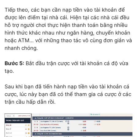
Tiếp theo, các bạn cần nạp tiền vào tài khoản để
được lên điểm tại nhà cái. Hiện tại các nhà cái đều
hỗ trợ người chơi thực hiện thanh toán bằng nhiều
hình thức khác nhau như ngân hàng, chuyển khoản
hoặc ATM… với những thao tác vô cùng đơn giản và
nhanh chóng.
Bước 5:
Bắt đầu trận cược với tài khoản cá độ vừa
tạo.
Sau khi bạn đã tiến hành nạp tiền vào tài khoản cá
cược, lúc này bạn đã có thể tham gia cá cược ở các
trận cầu hấp dẫn rồi.