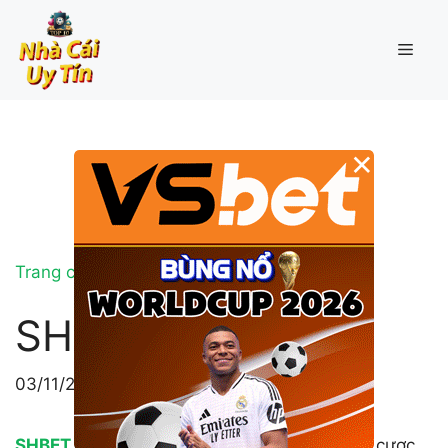
Chuyển
đến
Men
nội
dung
×
Trang chủ
-
Review Nhà Cái
-
SHBET
SHBET
03/11/2026
Bởi
Trương Dũng
SHBET
là nền tảng quen thuộc trong làng cá cược