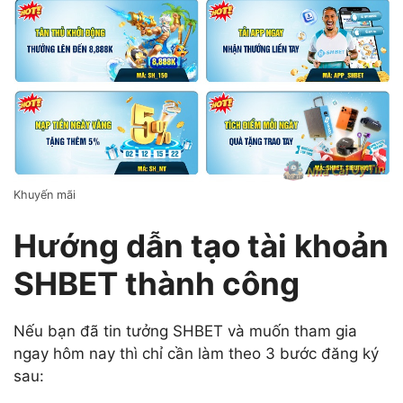
Khuyến mãi
Hướng dẫn tạo tài khoản
SHBET thành công
Nếu bạn đã tin tưởng SHBET và muốn tham gia
ngay hôm nay thì chỉ cần làm theo 3 bước đăng ký
sau: