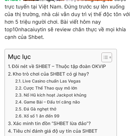
trực tuyến tại Việt Nam. Đứng trước sự lên xuống
của thị trường, nhà cái vẫn duy trì vị thế độc tôn với
hơn 5 triệu người chơi. Bài viết hôm nay
top10nhacaiuytin sẽ review chân thực về mọi khía
cạnh của Shbet.
Mục lục
Đôi nét về SHBET – Thuộc tập đoàn OKVIP
Kho trò chơi của SHBET có gì hay?
Live Casino chuẩn Las Vegas
Cược Thể Thao quy mô lớn
Nổ Hũ kích hoạt Jackpot khủng
Game Bài – Đấu trí căng não
Đá Gà nghẹt thở
Xổ số 1 ăn đến 99
Xác minh tin đồn “SHBET lừa đảo”?
Tiêu chí đánh giá độ uy tín của SHBET