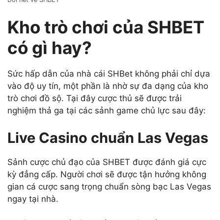
Kho trò chơi của SHBET
có gì hay?
Sức hấp dẫn của nhà cái SHBet không phải chỉ dựa
vào độ uy tín, một phần là nhờ sự đa dạng của kho
trò chơi đồ sộ. Tại đây cược thủ sẽ được trải
nghiệm thả ga tại các sảnh game chủ lực sau đây:
Live Casino chuẩn Las Vegas
Sảnh cược chủ đạo của SHBET được đánh giá cực
kỳ đẳng cấp. Người chơi sẽ được tận hưởng không
gian cá cược sang trọng chuẩn sòng bạc Las Vegas
ngay tại nhà.