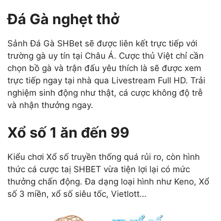
Đá Gà nghẹt thở
Sảnh Đá Gà SHBet sẽ được liên kết trực tiếp với
trường gà uy tín tại Châu Á. Cược thủ Việt chỉ cần
chọn bồ gà và trận đấu yêu thích là sẽ được xem
trực tiếp ngay tại nhà qua Livestream Full HD. Trải
nghiệm sinh động như thật, cá cược không độ trễ
và nhận thưởng ngay.
Xổ số 1 ăn đến 99
Kiểu chơi Xổ số truyền thống quá rủi ro, còn hình
thức cá cược taị SHBET vừa tiện lợi lại có mức
thưởng chấn động. Đa dạng loại hình như Keno, Xổ
số 3 miền, xổ số siêu tốc, Vietlott…