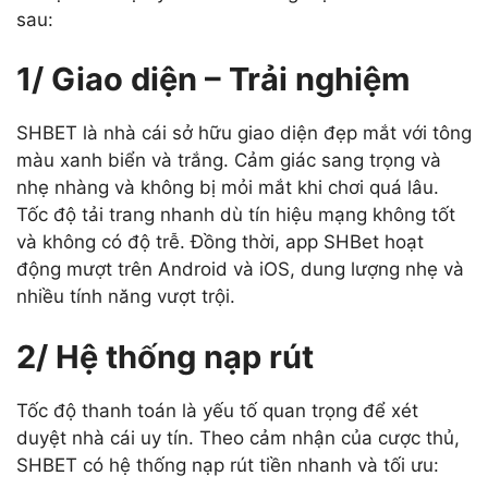
sau:
1/ Giao diện – Trải nghiệm
SHBET là nhà cái sở hữu giao diện đẹp mắt với tông
màu xanh biển và trắng. Cảm giác sang trọng và
nhẹ nhàng và không bị mỏi mắt khi chơi quá lâu.
Tốc độ tải trang nhanh dù tín hiệu mạng không tốt
và không có độ trễ. Đồng thời, app SHBet hoạt
động mượt trên Android và iOS, dung lượng nhẹ và
nhiều tính năng vượt trội.
2/ Hệ thống nạp rút
Tốc độ thanh toán là yếu tố quan trọng để xét
duyệt nhà cái uy tín. Theo cảm nhận của cược thủ,
SHBET có hệ thống nạp rút tiền nhanh và tối ưu: