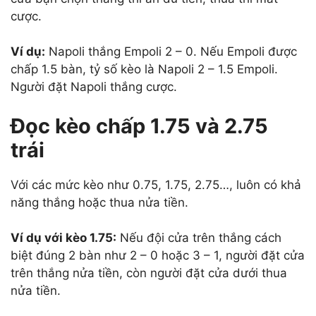
cược.
Ví dụ:
Napoli thắng Empoli 2 – 0. Nếu Empoli được
chấp 1.5 bàn, tỷ số kèo là Napoli 2 – 1.5 Empoli.
Người đặt Napoli thắng cược.
Đọc kèo chấp 1.75 và 2.75
trái
Với các mức kèo như 0.75, 1.75, 2.75…, luôn có khả
năng thắng hoặc thua nửa tiền.
Ví dụ với kèo 1.75:
Nếu đội cửa trên thắng cách
biệt đúng 2 bàn như 2 – 0 hoặc 3 – 1, người đặt cửa
trên thắng nửa tiền, còn người đặt cửa dưới thua
nửa tiền.