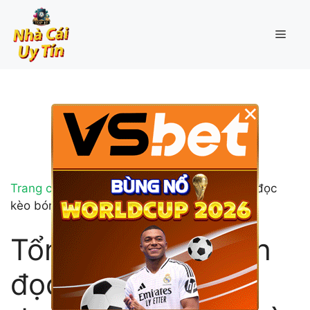
Chuyển
đến
Men
nội
dung
×
Trang chủ
-
Thủ Thuật
-
Tổng hợp các cách đọc
kèo bóng đá đang có mặt tại nhà cái
Tổng hợp các cách
đọc kèo bóng đá