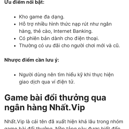
Ưu điểm nổi bật:
Kho game đa dạng.
Hỗ trợ nhiều hình thức nạp rút như ngân
hàng, thẻ cào, Internet Banking.
Có phiên bản dành cho điện thoại.
Thường có ưu đãi cho người chơi mới và cũ.
Nhược điểm cần lưu ý:
Người dùng nên tìm hiểu kỹ khi thực hiện
giao dịch qua ví điện tử.
Game bài đổi thưởng qua
ngân hàng Nhất.Vip
Nhất.Vip là cái tên đã xuất hiện khá lâu trong nhóm
game bài đổi thưởng. Nền tảng này được biết đến