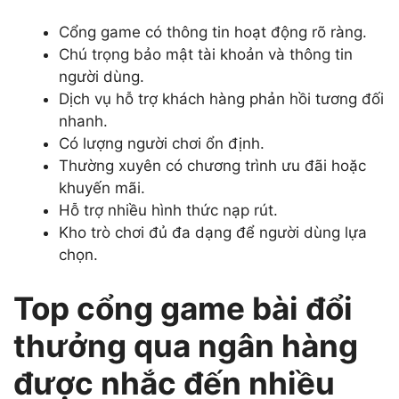
Cổng game có thông tin hoạt động rõ ràng.
Chú trọng bảo mật tài khoản và thông tin
người dùng.
Dịch vụ hỗ trợ khách hàng phản hồi tương đối
nhanh.
Có lượng người chơi ổn định.
Thường xuyên có chương trình ưu đãi hoặc
khuyến mãi.
Hỗ trợ nhiều hình thức nạp rút.
Kho trò chơi đủ đa dạng để người dùng lựa
chọn.
Top cổng game bài đổi
thưởng qua ngân hàng
được nhắc đến nhiều