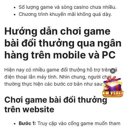
Số lượng game và sòng casino chưa nhiều.
Chương trình khuyến mãi không quá dày.
Hướng dẫn chơi game
bài đổi thưởng qua ngân
hàng trên mobile và PC
Hiện nay có nhiều game đổi thưởng hỗ trợ trên cả
✕
điện thoại lẫn máy tính. Nhìn chung, người chơi
thường thực hiện các bước cơ bản như sau:
Chơi game bài đổi thưởng
trên website
Bước 1:
Truy cập vào cổng game muốn tham