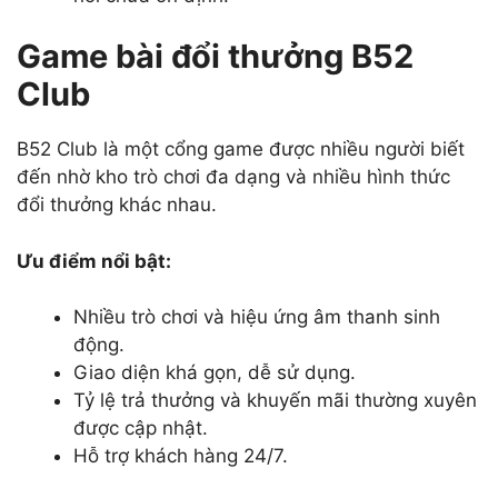
Game bài đổi thưởng B52
Club
B52 Club là một cổng game được nhiều người biết
đến nhờ kho trò chơi đa dạng và nhiều hình thức
đổi thưởng khác nhau.
Ưu điểm nổi bật:
Nhiều trò chơi và hiệu ứng âm thanh sinh
động.
Giao diện khá gọn, dễ sử dụng.
Tỷ lệ trả thưởng và khuyến mãi thường xuyên
được cập nhật.
Hỗ trợ khách hàng 24/7.