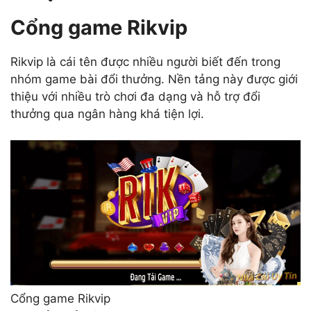
Cổng game Rikvip
Rikvip là cái tên được nhiều người biết đến trong
nhóm game bài đổi thưởng. Nền tảng này được giới
thiệu với nhiều trò chơi đa dạng và hỗ trợ đổi
thưởng qua ngân hàng khá tiện lợi.
Cổng game Rikvip