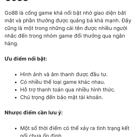
Go88 là cổng game khá nổi bật nhờ giao diện bắt
mắt và phần thưởng được quảng bá khá mạnh. Đây
cũng là một trong những cái tên được nhiều người
nhắc đến trong nhóm game đổi thưởng qua ngân
hàng.
Ưu điểm nổi bật:
Hình ảnh và âm thanh được đầu tư.
Có nhiều thể loại game khác nhau.
Hỗ trợ thanh toán qua nhiều hình thức.
Chú trọng đến bảo mật tài khoản.
Nhược điểm cần lưu ý:
Một số thời điểm có thể xảy ra tình trạng kết
nối chưa ổn định.