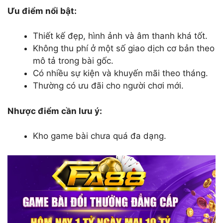
Ưu điểm nổi bật:
Thiết kế đẹp, hình ảnh và âm thanh khá tốt.
Không thu phí ở một số giao dịch cơ bản theo
mô tả trong bài gốc.
Có nhiều sự kiện và khuyến mãi theo tháng.
Thường có ưu đãi cho người chơi mới.
Nhược điểm cần lưu ý:
Kho game bài chưa quá đa dạng.