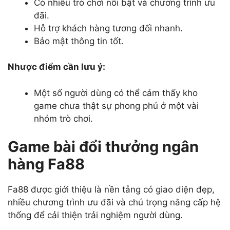
Có nhiều trò chơi nổi bật và chương trình ưu
đãi.
Hỗ trợ khách hàng tương đối nhanh.
Bảo mật thông tin tốt.
Nhược điểm cần lưu ý:
Một số người dùng có thể cảm thấy kho
game chưa thật sự phong phú ở một vài
nhóm trò chơi.
Game bài đổi thưởng ngân
hàng Fa88
Fa88 được giới thiệu là nền tảng có giao diện đẹp,
nhiều chương trình ưu đãi và chú trọng nâng cấp hệ
thống để cải thiện trải nghiệm người dùng.