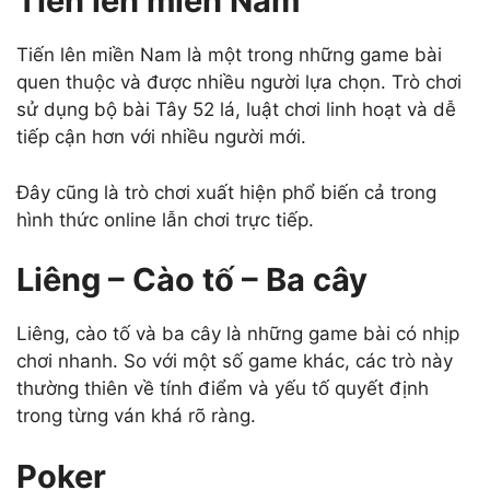
Tiến lên miền Nam
Tiến lên miền Nam là một trong những game bài
quen thuộc và được nhiều người lựa chọn. Trò chơi
sử dụng bộ bài Tây 52 lá, luật chơi linh hoạt và dễ
tiếp cận hơn với nhiều người mới.
Đây cũng là trò chơi xuất hiện phổ biến cả trong
hình thức online lẫn chơi trực tiếp.
Liêng – Cào tố – Ba cây
Liêng, cào tố và ba cây là những game bài có nhịp
chơi nhanh. So với một số game khác, các trò này
thường thiên về tính điểm và yếu tố quyết định
trong từng ván khá rõ ràng.
Poker