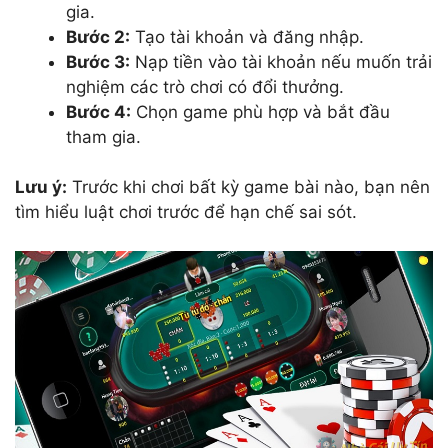
gia.
Bước 2:
Tạo tài khoản và đăng nhập.
Bước 3:
Nạp tiền vào tài khoản nếu muốn trải
nghiệm các trò chơi có đổi thưởng.
Bước 4:
Chọn game phù hợp và bắt đầu
tham gia.
Lưu ý:
Trước khi chơi bất kỳ game bài nào, bạn nên
tìm hiểu luật chơi trước để hạn chế sai sót.