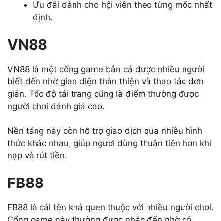
Ưu đãi dành cho hội viên theo từng mốc nhất
định.
VN88
VN88 là một cổng game bắn cá được nhiều người
biết đến nhờ giao diện thân thiện và thao tác đơn
giản. Tốc độ tải trang cũng là điểm thường được
người chơi đánh giá cao.
Nền tảng này còn hỗ trợ giao dịch qua nhiều hình
thức khác nhau, giúp người dùng thuận tiện hơn khi
nạp và rút tiền.
FB88
FB88 là cái tên khá quen thuộc với nhiều người chơi.
Cổng game này thường được nhắc đến nhờ có