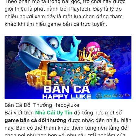
Theo phần mô tả trong bài gốc, trò chơi này được
giới thiệu là phát hành bởi Playtech. Đây là lý do
nhiều người xem đây là một lựa chọn đáng tham
khảo khi tìm hiểu game bắn cá trực tuyến.
Bắn Cá Đổi Thưởng Happyluke
Bài viết trên
Nhà Cái Uy Tín
đã tổng hợp một số
game bắn cá đổi thưởng
được nhắc đến nhiều hiện
nay. Bạn có thể tham khảo thêm từng nền tảng để
chọn nơi phù hợp hơn với nhu cầu trải nghiệm của