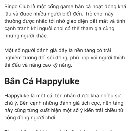
Bingo Club là một cổng game bắn cá hoạt động khá
lâu và được nhiều người biết đến. Trò chơi này
thường được nhắc tới nhờ giao diện bắt mắt và tính
cạnh tranh khi người chơi có thể tham gia cùng
những người khác.
Một số người đánh giá đây là nền tảng có trải
nghiệm tương đối sôi động, phù hợp với người thích
thi đấu và nâng cao kỹ năng.
Bắn Cá Happyluke
Happyluke là một cái tên nhận được khá nhiều sự
chú ý. Bên cạnh những đánh giá tích cực, nền tảng
này cũng từng xuất hiện một số ý kiến trái chiều từ
cộng đồng người chơi.