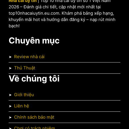
Nhà cái uy tín
| Top 10 nhà cái uy tín số 1 Việt Nam
2026 – Đánh giá chi tiết, cập nhật mới nhất tại
top10nhacaiuytin.eu.com. Khám phá bảng xếp hạng,
khuyến mãi hot và hướng dẫn đăng ký – nạp rút minh
bạch!
Chuyên mục
Review nhà cái
Thủ Thuật
Về chúng tôi
Giới thiệu
Liên hệ
Chính sách bảo mật
Chơi có trách nhiệm