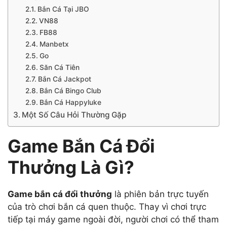
Bắn Cá Tại JBO
VN88
FB88
Manbetx
Go
Săn Cá Tiên
Bắn Cá Jackpot
Bắn Cá Bingo Club
Bắn Cá Happyluke
Một Số Câu Hỏi Thường Gặp
Game Bắn Cá Đổi
Thưởng Là Gì?
Game bắn cá đổi thưởng
là phiên bản trực tuyến
của trò chơi bắn cá quen thuộc. Thay vì chơi trực
tiếp tại máy game ngoài đời, người chơi có thể tham